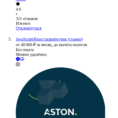
4.6
•
311
отзывов
Ижевск
Откликнуться
JavaScript/React разработчик (стажер)
от
40 000
₽
за месяц,
до вычета налогов
Без опыта
Можно удалённо