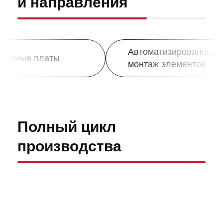
и направления
Автоматизированный
ые платы
монтаж элементов
Полный цикл
производства