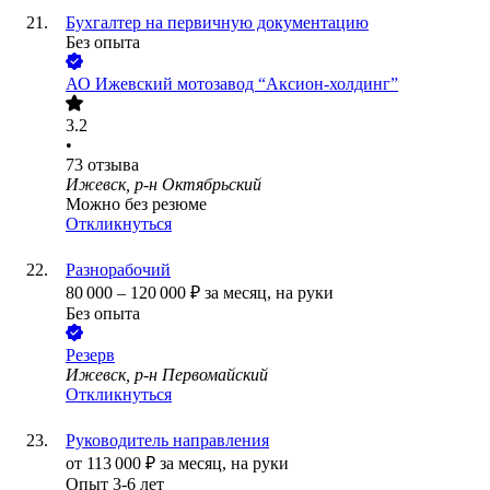
Бухгалтер на первичную документацию
Без опыта
АО
Ижевский мотозавод “Аксион-холдинг”
3.2
•
73
отзыва
Ижевск, р-н Октябрьский
Можно без резюме
Откликнуться
Разнорабочий
80 000
–
120 000
₽
за месяц,
на руки
Без опыта
Резерв
Ижевск, р-н Первомайский
Откликнуться
Руководитель направления
от
113 000
₽
за месяц,
на руки
Опыт 3-6 лет