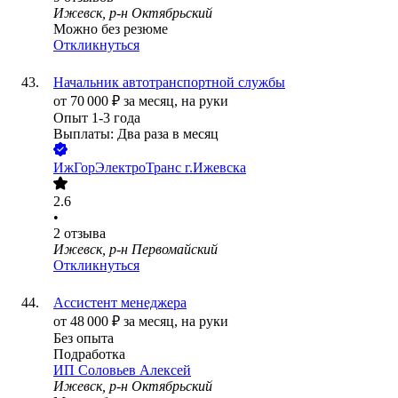
Ижевск, р-н Октябрьский
Можно без резюме
Откликнуться
Начальник автотранспортной службы
от
70 000
₽
за месяц,
на руки
Опыт 1-3 года
Выплаты: Два раза в месяц
ИжГорЭлектроТранс г.Ижевска
2.6
•
2
отзыва
Ижевск, р-н Первомайский
Откликнуться
Ассистент менеджера
от
48 000
₽
за месяц,
на руки
Без опыта
Подработка
ИП
Соловьев Алексей
Ижевск, р-н Октябрьский