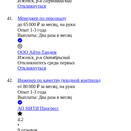
Ижевск, р-н Первомайский
Откликнуться
Менеджер по персоналу
до
65 000
₽
за месяц,
на руки
Опыт 1-3 года
Выплаты: Два раза в месяц
ООО
Айти-Тандем
Ижевск, р-н Октябрьский
Откликнитесь среди первых
Откликнуться
Инженер по качеству (входной контроль)
от
80 000
₽
за месяц,
на руки
Опыт 1-3 года
Выплаты: Два раза в месяц
АО
НИТИ Прогресс
4.2
•
9
отзывов