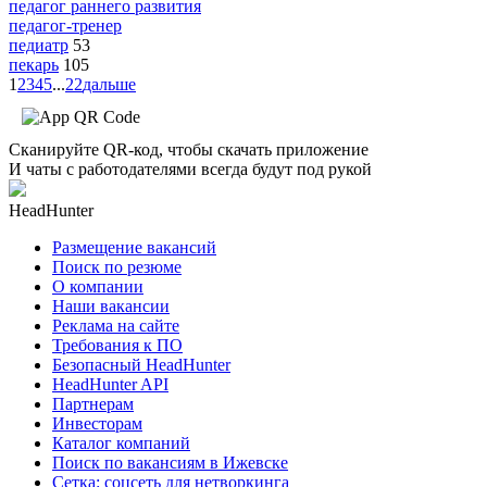
педагог раннего развития
педагог-тренер
педиатр
53
пекарь
105
1
2
3
4
5
...
22
дальше
Сканируйте QR-код, чтобы скачать приложение
И чаты с работодателями всегда будут под рукой
HeadHunter
Размещение вакансий
Поиск по резюме
О компании
Наши вакансии
Реклама на сайте
Требования к ПО
Безопасный HeadHunter
HeadHunter API
Партнерам
Инвесторам
Каталог компаний
Поиск по вакансиям в Ижевске
Сетка: соцсеть для нетворкинга