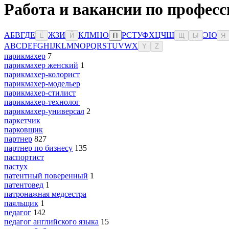
Работа и вакансии по професс
А
Б
В
Г
Д
Е
Ж
З
И
К
Л
М
Н
О
Р
С
Т
У
Ф
Х
Ц
Ч
Ш
Э
Ю
Ё
Й
П
Щ
Ы
Я
A
B
C
D
E
F
G
H
I
J
K
L
M
N
O
P
Q
R
S
T
U
V
W
X
Y
Z
парикмахер
7
парикмахер женский
1
парикмахер-колорист
парикмахер-модельер
парикмахер-стилист
парикмахер-технолог
парикмахер-универсал
2
паркетчик
парковщик
партнер
827
партнер по бизнесу
135
паспортист
пастух
патентный поверенный
1
патентовед
1
патронажная медсестра
паяльщик
1
педагог
142
педагог английского языка
15