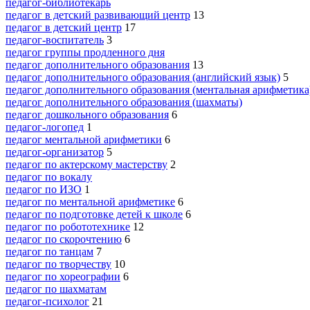
педагог-библиотекарь
педагог в детский развивающий центр
13
педагог в детский центр
17
педагог-воспитатель
3
педагог группы продленного дня
педагог дополнительного образования
13
педагог дополнительного образования (английский язык)
5
педагог дополнительного образования (ментальная арифметика
педагог дополнительного образования (шахматы)
педагог дошкольного образования
6
педагог-логопед
1
педагог ментальной арифметики
6
педагог-организатор
5
педагог по актерскому мастерству
2
педагог по вокалу
педагог по ИЗО
1
педагог по ментальной арифметике
6
педагог по подготовке детей к школе
6
педагог по робототехнике
12
педагог по скорочтению
6
педагог по танцам
7
педагог по творчеству
10
педагог по хореографии
6
педагог по шахматам
педагог-психолог
21