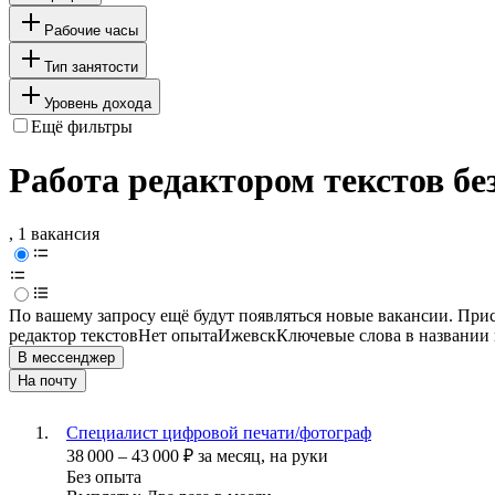
Рабочие часы
Тип занятости
Уровень дохода
Ещё фильтры
Работа редактором текстов бе
, 1 вакансия
По вашему запросу ещё будут появляться новые вакансии. При
редактор текстов
Нет опыта
Ижевск
Ключевые слова в названии 
В мессенджер
На почту
Специалист цифровой печати/фотограф
38 000
–
43 000
₽
за месяц,
на руки
Без опыта