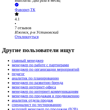
Выплаты: Два раза в месяц
Фаворит,ТК
4.1
•
7
отзывов
Ижевск, р-н Устиновский
Откликнуться
Другие пользователи ищут
главный менеджер
менеджер по работе с партнерами
менеджер по организации мероприятий
педагог
аналитик по планированию
менеджер по развитию бренда
менеджер интернет-офиса
менеджер по интернет-коммуникациям
менеджер по продажам и продвижению
аналитик отдела продаж
специалист по тестированию
ведущий менеджер по продажам (B2B)