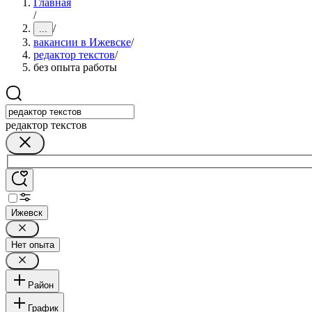
Главная
/
/
...
вакансии в Ижевске
/
редактор текстов
/
без опыта работы
редактор текстов
Ижевск
Нет опыта
Район
График