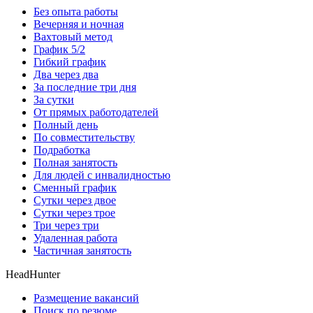
Без опыта работы
Вечерняя и ночная
Вахтовый метод
График 5/2
Гибкий график
Два через два
За последние три дня
За сутки
От прямых работодателей
Полный день
По совместительству
Подработка
Полная занятость
Для людей с инвалидностью
Сменный график
Сутки через двое
Сутки через трое
Три через три
Удаленная работа
Частичная занятость
HeadHunter
Размещение вакансий
Поиск по резюме