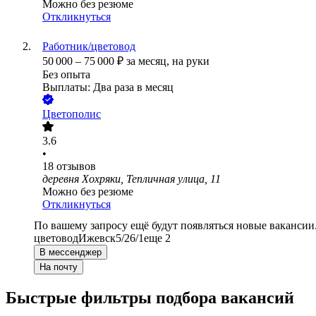
Можно без резюме
Откликнуться
Работник/цветовод
50 000
–
75 000
₽
за месяц,
на руки
Без опыта
Выплаты: Два раза в месяц
Цветополис
3.6
•
18
отзывов
деревня Хохряки, Тепличная улица, 11
Можно без резюме
Откликнуться
По вашему запросу ещё будут появляться новые вакансии
цветовод
Ижевск
5/2
6/1
еще 2
В мессенджер
На почту
Быстрые фильтры подбора вакансий