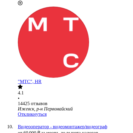
"МТС", HR
4.1
•
14425
отзывов
Ижевск, р-н Первомайский
Откликнуться
Видеооператор - видеомонтажер/видеограф
от
60 000
₽
за месяц,
до вычета налогов