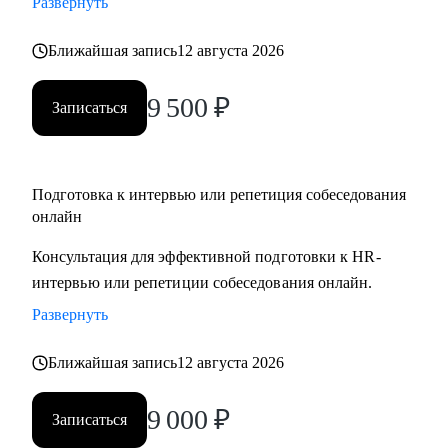
Развернуть
уровня по направлениям:
• IT
Ближайшая запись
12 августа 2026
• ТОП - менеджерам и руководителям любых направлений
и предметных областей
9 500
₽
Записаться
• digital
• продажи
• HR
Подготовка к интервью или репетиция собеседования
• маркетинг и PR
онлайн
• медицина
• образование
Консультация для эффективной подготовки к HR-
• производство
интервью или репетиции собеседования онлайн.
• ветераны СВО
Развернуть
Наша совместная работа приведёт вас к раскрытию ваших
сильных сторон как личности, так и профессионала.
Ближайшая запись
12 августа 2026
9 000
₽
Записаться