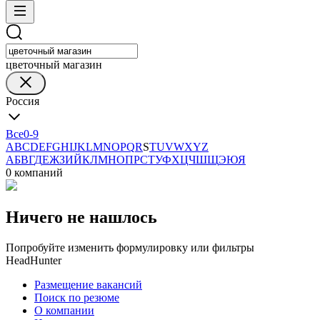
цветочный магазин
Россия
Все
0-9
A
B
C
D
E
F
G
H
I
J
K
L
M
N
O
P
Q
R
S
T
U
V
W
X
Y
Z
А
Б
В
Г
Д
Е
Ж
З
И
Й
К
Л
М
Н
О
П
Р
С
Т
У
Ф
Х
Ц
Ч
Ш
Щ
Э
Ю
Я
0 компаний
Ничего не нашлось
Попробуйте изменить формулировку или фильтры
HeadHunter
Размещение вакансий
Поиск по резюме
О компании