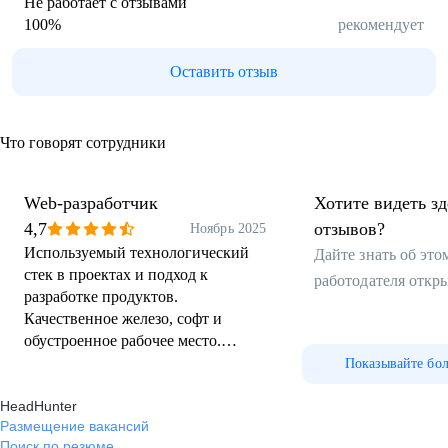
Не работает с отзывами
100
%
рекомендует
Оставить отзыв
Что говорят сотрудники
Web-разработчик
Хотите видеть з
4,7
отзывов?
Ноябрь 2025
Используемый технологический
Дайте знать об эт
стек в проектах и подход к
работодателя откр
разработке продуктов.
Качественное железо, софт и
обустроенное рабочее место.
Увлеченная команда и коллеги,
Показывайте бо
готовые обсуждать различные
HeadHunter
аспекты реализации тех или иных
Размещение вакансий
деталей в разработке.
Поиск по резюме