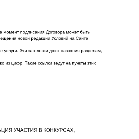
 на момент подписания Договора может быть
мещения новой редакции Условий на Сайте
 услуги. Эти заголовки дают названия разделам,
о из цифр. Такие ссылки ведут на пункты этих
антер», ИНН 7718620740, адрес: 125047,
одская территория Муниципальный округ
я улица, дом 48, помещ. 25
ых резюме с предложениями Соискателей
АЦИЯ УЧАСТИЯ В КОНКУРСАХ,
тра контактной информации Соискателя
тор сайтов: hh.ru, talantix.ru и других
 из Типов регистраций.
луг