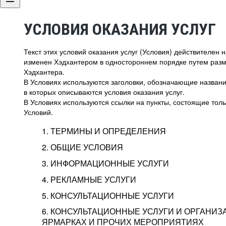
УСЛОВИЯ ОКАЗАНИЯ УСЛУГ
Текст этих условий оказания услуг (Условия) действителен
изменен Хэдхантером в одностороннем порядке путем раз
Хэдхантера.
В Условиях используются заголовки, обозначающие название
в которых описываются условия оказания услуг.
В Условиях используются ссылки на пункты, состоящие тольк
Условий.
1. ТЕРМИНЫ И ОПРЕДЕЛЕНИЯ
2. ОБЩИЕ УСЛОВИЯ
3. ИНФОРМАЦИОННЫЕ УСЛУГИ
1.1. Хэдхантер, или
Хэдхантер, ООО «Хэдх
4. РЕКЛАМНЫЕ УСЛУГИ
HeadHunter, или
г. Москва, внутригор
2.1. Типы и статусы регистрации
5. КОНСУЛЬТАЦИОННЫЕ УСЛУГИ
Исполнитель
Тверской,
2-я
Брестска
Типы регистрации
3.1. Предоставление доступа к базе данн
2.2. Активация услуг
6. КОНСУЛЬТАЦИОННЫЕ УСЛУГИ И ОРГАНИЗ
о трудоустройстве с возможностью просмо
Описание и активация
ЯРМАРКАХ И ПРОЧИХ МЕРОПРИЯТИЯХ
Хэдхантер — администра
2.1.1. Заказчику может быть присвоен один
4.0. Общие условия оказания рекламных ус