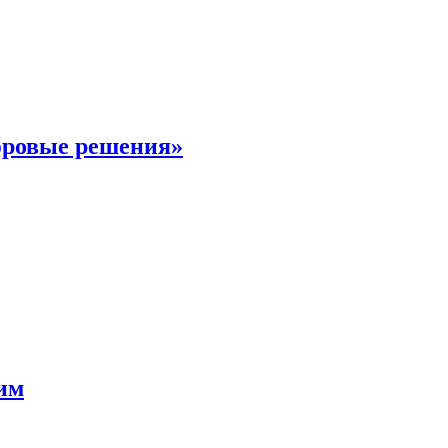
фровые решения»
мим