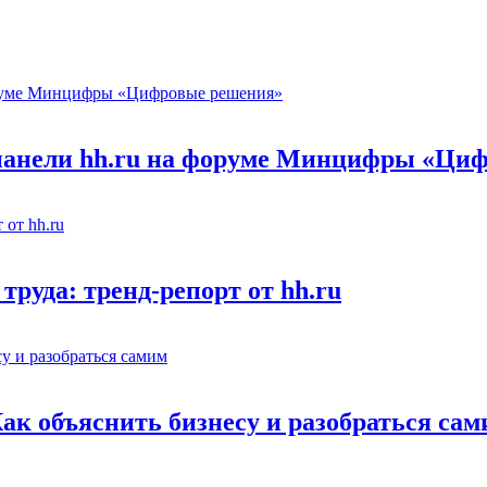
 панели hh.ru на форуме Минцифры «Ци
труда: тренд-репорт от hh.ru
Как объяснить бизнесу и разобраться са