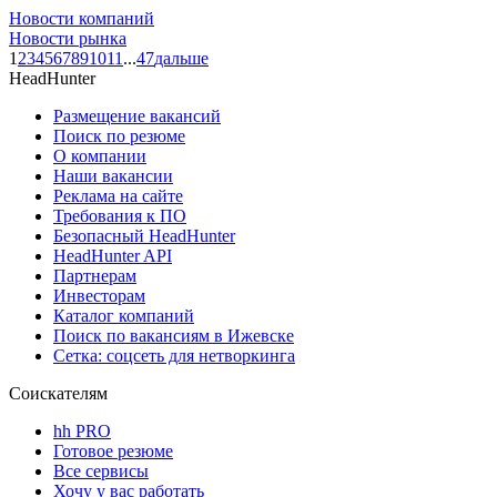
Новости компаний
Новости рынка
1
2
3
4
5
6
7
8
9
10
11
...
47
дальше
HeadHunter
Размещение вакансий
Поиск по резюме
О компании
Наши вакансии
Реклама на сайте
Требования к ПО
Безопасный HeadHunter
HeadHunter API
Партнерам
Инвесторам
Каталог компаний
Поиск по вакансиям в Ижевске
Сетка: соцсеть для нетворкинга
Соискателям
hh PRO
Готовое резюме
Все сервисы
Хочу у вас работать