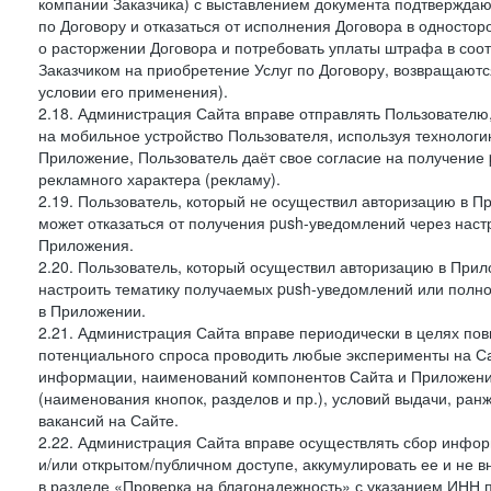
компании Заказчика) с выставлением документа подтверждаю
по Договору и отказаться от исполнения Договора в односто
о расторжении Договора и потребовать уплаты штрафа в соот
Заказчиком на приобретение Услуг по Договору, возвращаютс
условии его применения).
2.18. Администрация Сайта вправе отправлять Пользовател
на мобильное устройство Пользователя, используя технолог
Приложение, Пользователь даёт свое согласие на получение
рекламного характера (рекламу).
2.19. Пользователь, который не осуществил авторизацию в Пр
может отказаться от получения push-уведомлений через наст
Приложения.
2.20. Пользователь, который осуществил авторизацию в Прил
настроить тематику получаемых push-уведомлений или полнос
в Приложении.
2.21. Администрация Сайта вправе периодически в целях пов
потенциального спроса проводить любые эксперименты на Са
информации, наименований компонентов Сайта и Приложени
(наименования кнопок, разделов и пр.), условий выдачи, ран
вакансий на Сайте.
2.22. Администрация Сайта вправе осуществлять сбор инфо
и/или открытом/публичном доступе, аккумулировать ее и не в
в разделе «Проверка на благонадежность» с указанием ИНН 