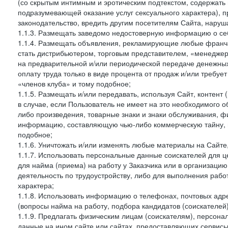
(со скрытым интимным и эротическим подтекстом, содержать
подразумевающей оказание услуг сексуального характера), 
законодательство, вредить другим посетителям Сайта, наруша
1.1.3. Размещать заведомо недостоверную информацию о себ
1.1.4. Размещать объявления, рекламирующие любые франча
стать дистрибьютером, торговым представителем, «менедже
на предварительной и/или периодической передаче денежны
оплату труда только в виде процента от продаж и/или требуе
«членов клуба» и тому подобное;
1.1.5. Размещать и/или передавать, используя Сайт, контент
в случае, если Пользователь не имеет на это необходимого 
либо произведения, товарные знаки и знаки обслуживания,
информацию, составляющую чью-либо коммерческую тайну, и
подобное;
1.1.6. Уничтожать и/или изменять любые материалы на Сайте
1.1.7. Использовать персональные данные соискателей для ц
для найма (приема) на работу у Заказчика или в организаци
деятельность по трудоустройству, либо для выполнения рабо
характера;
1.1.8. Использовать информацию о телефонах, почтовых адре
(вопросы найма на работу, подбора кандидатов (соискателей
1.1.9. Предлагать физическим лицам (соискателям), персон
данные на ином сайте или сайтах, предоставляющих сервисы 