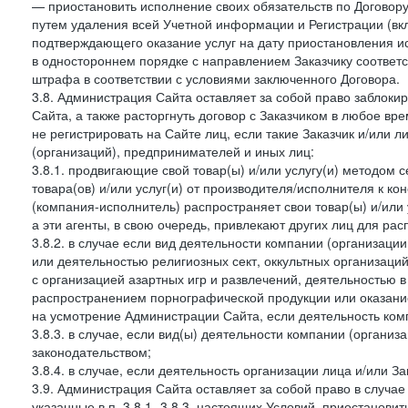
— приостановить исполнение своих обязательств по Договору
путем удаления всей Учетной информации и Регистрации (вк
подтверждающего оказание услуг на дату приостановления ис
в одностороннем порядке с направлением Заказчику соответ
штрафа в соответствии с условиями заключенного Договора.
3.8. Администрация Сайта оставляет за собой право заблоки
Сайта, а также расторгнуть договор с Заказчиком в любое в
не регистрировать на Сайте лиц, если такие Заказчик и/или 
(организаций), предпринимателей и иных лиц:
3.8.1. продвигающие свой товар(ы) и/или услугу(и) методом 
товара(ов) и/или услуг(и) от производителя/исполнителя к к
(компания-исполнитель) распространяет свои товар(ы) и/или 
а эти агенты, в свою очередь, привлекают других лиц для ра
3.8.2. в случае если вид деятельности компании (организаци
или деятельностью религиозных сект, оккультных организаций
с организацией азартных игр и развлечений, деятельностью 
распространением порнографической продукции или оказанием
на усмотрение Администрации Сайта, если деятельность ком
3.8.3. в случае, если вид(ы) деятельности компании (органи
законодательством;
3.8.4. в случае, если деятельность организации лица и/или З
3.9. Администрация Сайта оставляет за собой право в случа
указанные в п. 3.8.1.-3.8.3. настоящих Условий, приостанови