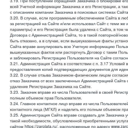
3.19. При поступлении обращения Заказчика о блокировке е
всей Учетной информации Заказчика и его Регистрации, а т
с описанием компании Заказчика в поисковых системах Сайт
3.20. В случае, если программным обеспечением Сайта в лю
за регистрацией на Сайте и/или использовал Сайт с теми же
параметры) и его Регистрация была удалена с Сайта, в том 
Договора с Администрацией Сайта, то в такой повторной/но
быть отказано, а в случае, если вышеуказанные факты уста
Сайта вправе аннулировать всю Учетную информацию Пользо
вышеуказанных фактов или расторгнуть Договор с таким По
и заблокировать Регистрацию Пользователя на Сайте согласн
3.21. Администрация Сайта в соответствии с п. 3.17 Условий
предоставления копий подтверждающих документов для идент
3.22. В случае отзыва Заказчиком-физическим лицом согласи
отказ Заказчика от всех заключенных Администрацией Сайта с
удаление Регистрации Заказчика на Сайте.
3.23. Заказчик вправе из числа Пользователей в своей Регист
полным объемом прав Пользователя.
3.24. Главное контактное лицо вправе из числа Пользователе
контактного лица (МГКЛ) и наделить его полным объемом пр
3.25. Администрация Сайта вправе создавать для Заказчика уче
такой необходимости, обусловленной приобретенными услугам
сайтом https://zarplata.ru/, расположенные по адресу www.zarpl