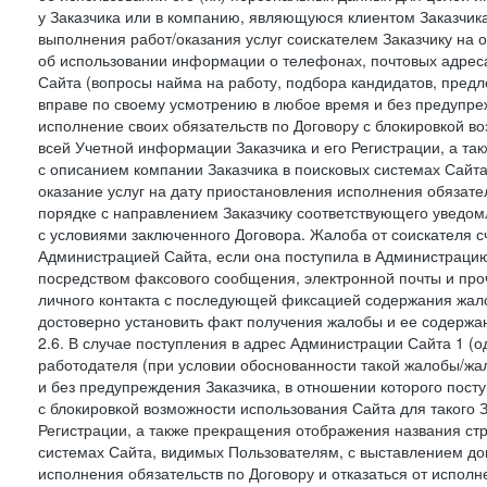
у Заказчика или в компанию, являющуюся клиентом Заказчика
выполнения работ/оказания услуг соискателем Заказчику на о
об использовании информации о телефонах, почтовых адреса
Сайта (вопросы найма на работу, подбора кандидатов, пред
вправе по своему усмотрению в любое время и без предупреж
исполнение своих обязательств по Договору с блокировкой в
всей Учетной информации Заказчика и его Регистрации, а т
с описанием компании Заказчика в поисковых системах Сайт
оказание услуг на дату приостановления исполнения обязате
порядке с направлением Заказчику соответствующего уведом
с условиями заключенного Договора. Жалоба от соискателя 
Администрацией Сайта, если она поступила в Администрацию 
посредством факсового сообщения, электронной почты и проч
личного контакта с последующей фиксацией содержания жал
достоверно установить факт получения жалобы и ее содержа
2.6. В случае поступления в адрес Администрации Сайта 1 (од
работодателя (при условии обоснованности такой жалобы/жа
и без предупреждения Заказчика, в отношении которого пост
с блокировкой возможности использования Сайта для такого 
Регистрации, а также прекращения отображения названия ст
системах Сайта, видимых Пользователям, с выставлением до
исполнения обязательств по Договору и отказаться от испол