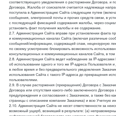
соответствующего уведомления о расторжении Договора. и п
Договора. Жалоба от соискателя считается надлежаще напра
поступила в Администрацию Сайта следующим путем (включая
сообщения, электронной почты и прочих средств связи, в уст
с последующей фиксацией содержания жалобы, через социа
установить факт получения жалобы и ее содержание.
2.7. Администрация Сайта вправе при установлении факта 
и коммуникационных каналах Сайта (включая различные сооб
сообщений/информации, содержащей спам, нецензурную лекс
по своему усмотрению блокировать возможность использов
консультационных и коммуникационных каналов Сайта, в том 
2.8. Администрация Сайта ведет наблюдение за IP-адресами 
об использовании одного и того же IP-адреса Пользователя 
в любое время и без предварительного уведомления Заказчи
использования Сайта с такого IP-адреса до прекращения исп
пользователями.
2.9. В случае расторжения (прекращения) Договора с Заказч
Договора или отсутствия какого-либо заключенного Договора
предупреждения и согласования с Заказчиком, а также без к
страницы с описанием компании Заказчика) и всю Учетную и
2.10. Администрация Сайта не несет ответственности за неи
возможный ущерб, возникший в результате: (а) неправомерн
информационной безопасности или нормального функциониров