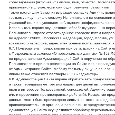
собеседовании (включая, фамилию, имя, отчество Пользоват
применимо) в случае, если они будут озвучены Заказчиком.
Также настоящим Заказчик выражает согласие Администраци
третьему лицу, привлекаемому Исполнителем на основании з
указанной цели и с условием соблюдения конфиденциальнос
Исполнитель вправе осуществлять обработку указанных персо
Пользователь вправе отозвать данное согласие путем напра
по адресу: 129085, Российская Федерация, город Москва, ул.
контактного телефона, адрес электронной почты заявителя, а
6.7. Пользователь, предоставляя при регистрации на Сайте 
с Федеральным законом «О персональных данных» № 152-ФЗ о
на предоставление Администрацией Сайта поручения на обр
Пользователем при его регистрации на Сайте или в последу
от Администрации Сайта, любому третьему лицу на основани
лицам также относятся партнеры ООО «Хэдхантер».
6.8. Администрация Сайта вправе обрабатывать предоставл
а также передавать ее третьим лицам, для целей выполнени
прав и интересов Пользователей, соискателей, Администраци
и/или пресечения противоправных действий). Раскрытие пр
данных, может быть произведено лишь в соответствии с дей
правоохранительных органов, а равно в иных предусмотренн
Администрация Сайта осуществляет обработку персональных
положений законодательства о персональных данных согласи